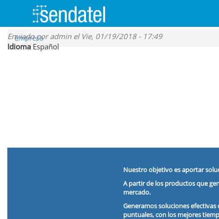
Pasar
Enviado por
admin
el Vie, 01/19/2018 - 17:49
Empresa
al
Idioma
Español
contenido
principal
Proyecto
Nuestro objetivo es aportar solu
A partir de los productos que ge
mercado.
Generamos soluciones efectivas 
puntuales, con los mejores tiemp