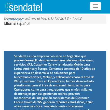
Toggle
navigati
Pasar
Enviado por
admin
el Vie, 01/19/2018 - 17:43
Empresa
al
Idioma
Español
contenido
principal
Nosotros
Sendatel es una empresa con sede en Argentina que
provee desarrollo de soluciones para telecomunicaciones,
servicios VAS, Customer Care y la industria Mobile para
Latino América y Europa. Contamos con más de 10 años de
experiencia en desarrollo de soluciones para
telecomunicaciones, Mobile, y aplicaciones para el área de
VAS y Customer Care en Operadores, hemos desarrollado
plataformas para el área de entretenimiento tanto para
Operadores como para Integradores que envían millones
de mensajes por día, gestionan cobros, proveen
mecanismos de integración con sistemas de Customer
Care a través de WS, generan reportes estadísticos, entre
otras características. Sendatel cuenta con alianzas